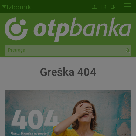
Skoči na glavni sadržaj
☰
Izbornik
HR
EN
Građani
Privatno bankarstvo
Agro
Mala poduzeća i obrtnici
Greška 404
Srednja i velika poduzeća
Globalna tržišta
Faktoring
O nama