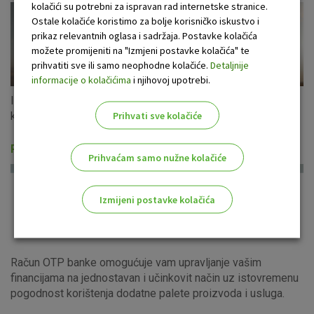
kolačići su potrebni za ispravan rad internetske stranice.
Ostale kolačiće koristimo za bolje korisničko iskustvo i
prikaz relevantnih oglasa i sadržaja. Postavke kolačića
možete promijeniti na "Izmjeni postavke kolačića" te
prihvatiti sve ili samo neophodne kolačiće.
Detaljnije
informacije o kolačićima
i njihovoj upotrebi.
Iskoristite ponudu gotovinskih kredita u eurima s fiksnom
Prihvati sve kolačiće
kamatnom stopom za cijeli period otplate!
Računi i usluge
Prihvaćam samo nužne kolačiće
Izmijeni postavke kolačića
Odaberite najbolju opciju za vas!
Račun OTP banke omogućuje vam upravljanje vašim
financijama na jednostavan i učinkovit način uz istovremenu
pogodnost korištenja dodatne palete proizvoda i usluga.