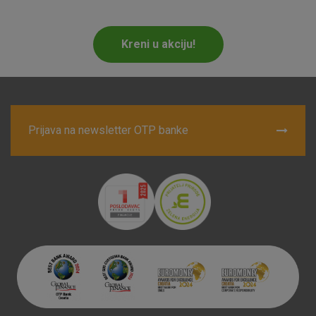
Marketinški kolačići
Analitički kolačići
Nužni kolačići
Kreni u akciju!
Prihvaćam upotrebu navedenih kolačića
Prijava na newsletter OTP banke
Nužni (tehnički) kolačići - uvijek aktivni
Ovi kolačići nužni su za funkcioniranje internetske stranice i
ne mogu se isključiti u našim sustavima. Uobičajeno se
postavljaju kao odgovor na vaše radnje koje uključuju zahtjev
za uslugama, kao što su postavke kolačića. Svoj preglednik
možete postaviti da blokira te kolačiće ili pošalje upozorenje
o njima, ali u tom slučaju neki dijelovi stranice neće raditi. Ti
kolačići ne pohranjuju nikakve informacije koje bi vas mogle
identificirati.
Detaljnije informacije o kolačićima