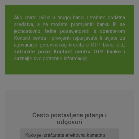
postavljaju kao odgovor na vaše radnje koje uključuju zahtjev
za uslugama, kao što su postavke kolačića. Svoj preglednik
možete postaviti da blokira te kolačiće ili pošalje upozorenje
Ako imate račun u drugoj banci i trebate dodatna
o njima, ali u tom slučaju neki dijelovi stranice neće raditi. Ti
sredstva, a ne možete promijeniti banku ili se
kolačići ne pohranjuju nikakve informacije koje bi vas mogle
jednostavno želite posavjetovati s operaterom
identificirati.
Kontakt centra i provjeriti ispunjavate li uvjete za
ugovaranje gotovinskog kredita u OTP banci d.d.,
Detaljnije informacije o kolačićima
zatražite poziv Kontakt centra OTP banke
i
saznajte sve potrebne informacije.
Često postavljena pitanja i
odgovori
Kako je izračunata efektivna kamatna