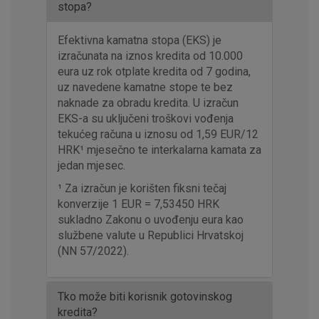
stopa?
Efektivna kamatna stopa (EKS) je
izračunata na iznos kredita od 10.000
eura uz rok otplate kredita od 7 godina,
uz navedene kamatne stope te bez
naknade za obradu kredita. U izračun
EKS-a su uključeni troškovi vođenja
tekućeg računa u iznosu od 1,59 EUR/12
HRK¹ mjesečno te interkalarna kamata za
jedan mjesec.
¹ Za izračun je korišten fiksni tečaj
konverzije 1 EUR = 7,53450 HRK
sukladno Zakonu o uvođenju eura kao
službene valute u Republici Hrvatskoj
(NN 57/2022).
Tko može biti korisnik gotovinskog
kredita?