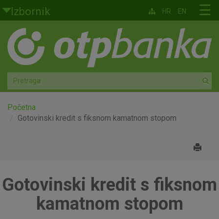
Skoči na glavni sadržaj
☰
Izbornik
HR
EN
Građani
Privatno bankarstvo
Agro
Mala poduzeća i obrtnici
Početna
Gotovinski kredit s fiksnom kamatnom stopom
Srednja i velika poduzeća
Globalna tržišta
Gotovinski kredit s fiksnom
Faktoring
kamatnom stopom
O nama