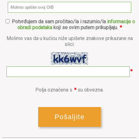
Potvrđujem da sam pročitao/la i razumio/la
informacije o
obradi podataka
koji se ovim putem prikupljaju.
*
Molimo vas da u kućicu niže upišete znakove prikazane na
slici:
*
Polja označena s
*
su obvezna.