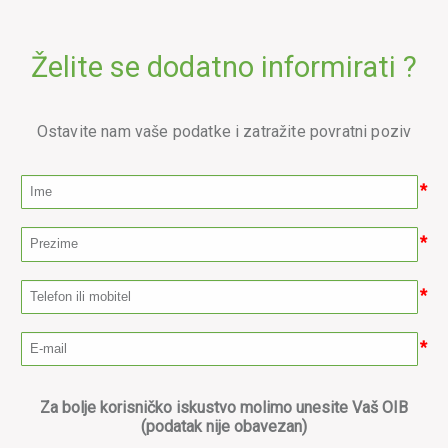
Želite se dodatno informirati ?
Ostavite nam vaše podatke i zatražite povratni poziv
*
*
*
*
Za bolje korisničko iskustvo molimo unesite Vaš OIB
(podatak nije obavezan)