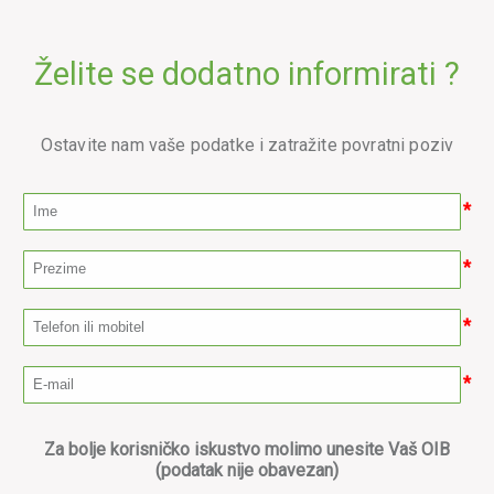
Želite se dodatno informirati ?
Ostavite nam vaše podatke i zatražite povratni poziv
*
*
*
*
Za bolje korisničko iskustvo molimo unesite Vaš OIB
(podatak nije obavezan)