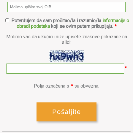
Potvrđujem da sam pročitao/la i razumio/la
informacije o
obradi podataka
koji se ovim putem prikupljaju.
*
Molimo vas da u kućicu niže upišete znakove prikazane na
slici:
*
Polja označena s
*
su obvezna.