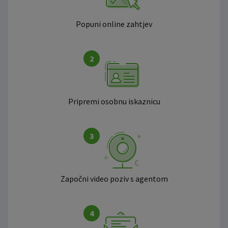
Popuni online zahtjev
2
Pripremi osobnu iskaznicu
3
Započni video poziv s agentom
4