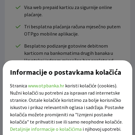
Visa web prepaid karticu za sigurnije online
plaćanje.
Tri besplatna plaćanja računa mjesečno putem
OTPgo mobilne aplikacije.
Besplatno podizanje gotovine debitnom
karticom na bankomatima drugih banaka u
Hrvatskoj jednom mjesečno bez naplate od
strane OTP banke**
Informacije o postavkama kolačića
Pristup programu vjernosti OTPetica u OTPgo
Stranica
www.otpbanka.hr
koristi kolačiće (cookies).
mobilnoj aplikaciji.
Nužni kolačići su potrebni za ispravan rad internetske
stranice. Ostale kolačiće koristimo za bolje korisničko
*
OTPgo digitalno bankarstvo dostupno je punoljetnim
iskustvo i prikaz relevantnih oglasa i sadržaja. Postavke
klijentima banke.
kolačića možete promijeniti na "Izmjeni postavke
kolačića" te prihvatiti sve ili samo neophodne kolačiće.
**
Na određenim bankomatima moguća je naplata dodatne
naknade treće strane. Naknada se naplaćuje prilikom
Detaljnije informacije o kolačićima
i njihovoj upotrebi.
iniciranja transakcije podizanja gotovog novca i OTP banka