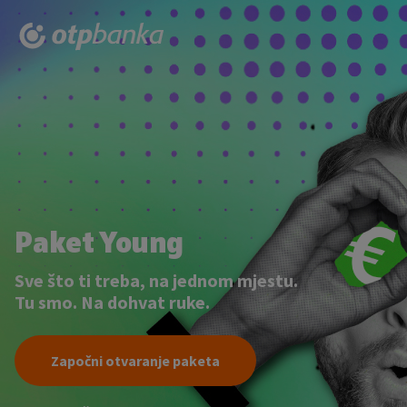
Preskoči na sadržaj
Paket Young
Sve što ti treba, na jednom mjestu.
Tu smo. Na dohvat ruke.
Započni otvaranje paketa