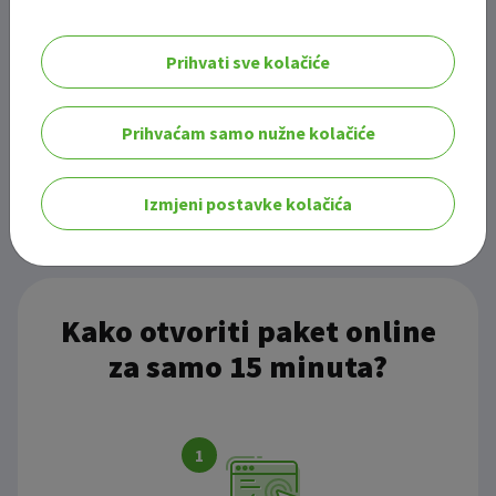
na nju nema utjecaja. Korisnik kartice može prihvatiti ili
odbiti nastavak transakcije.
Prihvati sve kolačiće
Ako si još maloljetan, paket Young zatraži u najbližoj
poslovnici OTP banke.
Prihvaćam samo nužne kolačiće
Započni otvaranje paketa
Izmjeni postavke kolačića
Kako otvoriti paket online
za samo 15 minuta?
1